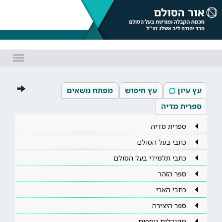
Toggle
gation
עץ עיון
עץ חיפוש
מפתח נושאים
ספרית מדיה
ספרית מדיה
כתבי בעל הסולם
כתבי תלמידי בעל הסולם
ספר הזהר
כתבי הארי
ספר היצירה
מקובלים נוספים